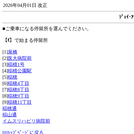
2026年04月01日 改正
ｼﾞｪｲ
■ご乗車になる停留所を選んでください。
【ｲ】
で始まる停留所
[1]
泉橋
[2]
医大病院前
[3]
稲積1号
[4]
稲積公園駅
[5]
稲穂
[6]
稲穂4丁目
[7]
稲穂8丁目
[8]
稲穂9丁目
[9]
稲穂11丁目
稲穂通
稲山通
イムスリハビリ病院前
[0]ﾄｯﾌﾟﾍﾟｰｼﾞに戻る