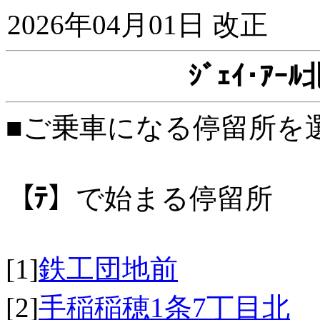
2026年04月01日 改正
ｼﾞｪｲ･ｱ
■ご乗車になる停留所を
【ﾃ】
で始まる停留所
[1]
鉄工団地前
[2]
手稲稲穂1条7丁目北