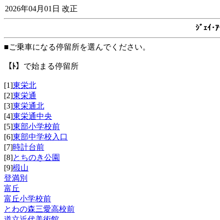
2026年04月01日 改正
ｼﾞｪｲ
■ご乗車になる停留所を選んでください。
【ﾄ】
で始まる停留所
[1]
東栄北
[2]
東栄通
[3]
東栄通北
[4]
東栄通中央
[5]
東部小学校前
[6]
東部中学校入口
[7]
時計台前
[8]
とちのき公園
[9]
椴山
登満別
富丘
富丘小学校前
とわの森三愛高校前
道立近代美術館