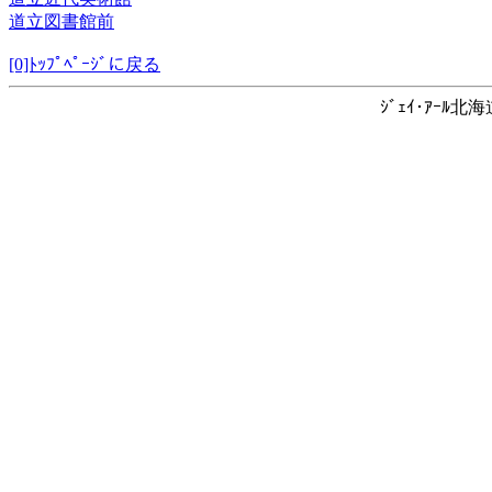
道立図書館前
[0]ﾄｯﾌﾟﾍﾟｰｼﾞに戻る
ｼﾞｪｲ･ｱｰﾙ北海