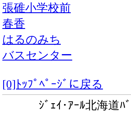
張碓小学校前
春香
はるのみち
バスセンター
[0]ﾄｯﾌﾟﾍﾟｰｼﾞに戻る
ｼﾞｪｲ･ｱｰﾙ北海道ﾊﾞ