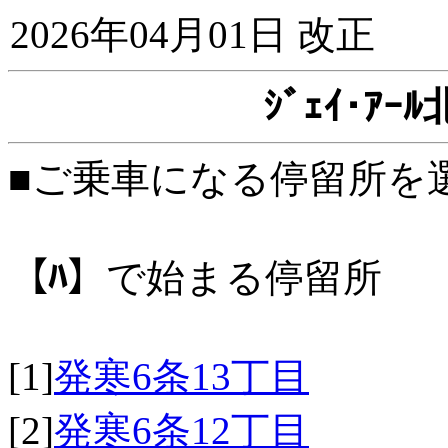
2026年04月01日 改正
ｼﾞｪｲ･ｱ
■ご乗車になる停留所を
【ﾊ】
で始まる停留所
[1]
発寒6条13丁目
[2]
発寒6条12丁目