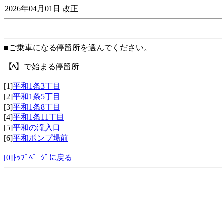
2026年04月01日 改正
■ご乗車になる停留所を選んでください。
【ﾍ】
で始まる停留所
[1]
平和1条3丁目
[2]
平和1条5丁目
[3]
平和1条8丁目
[4]
平和1条11丁目
[5]
平和の滝入口
[6]
平和ポンプ場前
[0]ﾄｯﾌﾟﾍﾟｰｼﾞに戻る