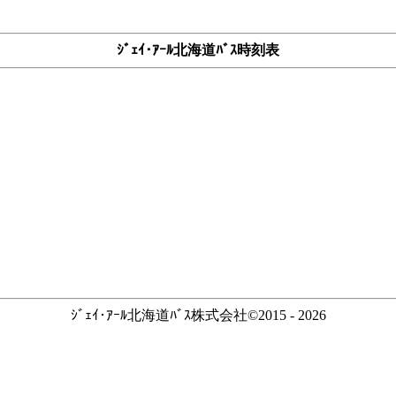
ｼﾞｪｲ･ｱｰﾙ北海道ﾊﾞｽ時刻表
ｼﾞｪｲ･ｱｰﾙ北海道ﾊﾞｽ株式会社©2015 - 2026