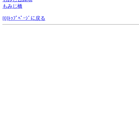
もみじ橋
[0]ﾄｯﾌﾟﾍﾟｰｼﾞに戻る