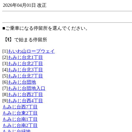
2026年04月01日 改正
■ご乗車になる停留所を選んでください。
【ﾓ】
で始まる停留所
[1]
もいわ山ロープウェイ
[2]
もみじ台北1丁目
[3]
もみじ台北2丁目
[4]
もみじ台北3丁目
[5]
もみじ台北7丁目
[6]
もみじ台団地
[7]
もみじ台団地入口
[8]
もみじ台西2丁目
[9]
もみじ台西4丁目
もみじ台西7丁目
もみじ台東2丁目
もみじ台南1丁目
もみじ台南2丁目
もみじ台緑地