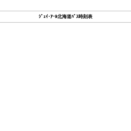
ｼﾞｪｲ･ｱｰﾙ北海道ﾊﾞｽ時刻表