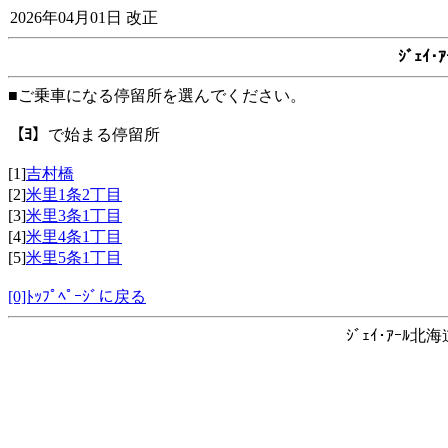
2026年04月01日 改正
ｼﾞｪｲ
■ご乗車になる停留所を選んでください。
【ﾖ】
で始まる停留所
[1]
吉村橋
[2]
米里1条2丁目
[3]
米里3条1丁目
[4]
米里4条1丁目
[5]
米里5条1丁目
[0]ﾄｯﾌﾟﾍﾟｰｼﾞに戻る
ｼﾞｪｲ･ｱｰﾙ北海