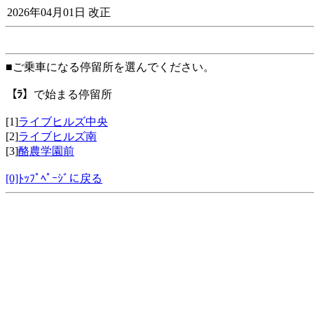
2026年04月01日 改正
■ご乗車になる停留所を選んでください。
【ﾗ】
で始まる停留所
[1]
ライブヒルズ中央
[2]
ライブヒルズ南
[3]
酪農学園前
[0]ﾄｯﾌﾟﾍﾟｰｼﾞに戻る