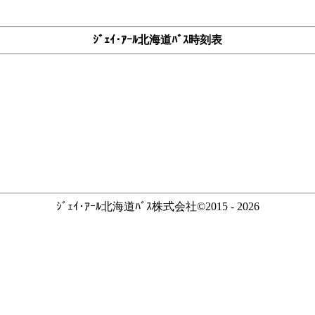
ｼﾞｪｲ･ｱｰﾙ北海道ﾊﾞｽ時刻表
ｼﾞｪｲ･ｱｰﾙ北海道ﾊﾞｽ株式会社©2015 - 2026