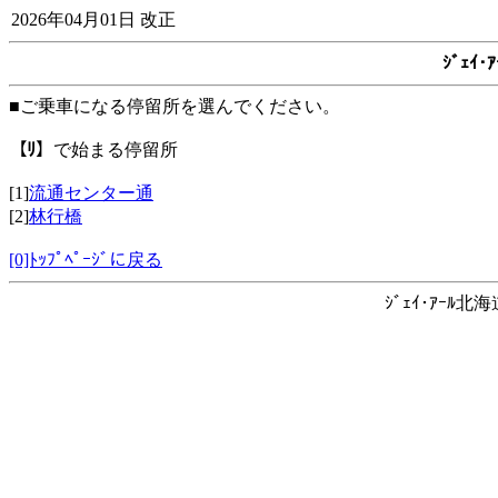
2026年04月01日 改正
ｼﾞｪｲ
■ご乗車になる停留所を選んでください。
【ﾘ】
で始まる停留所
[1]
流通センター通
[2]
林行橋
[0]ﾄｯﾌﾟﾍﾟｰｼﾞに戻る
ｼﾞｪｲ･ｱｰﾙ北海