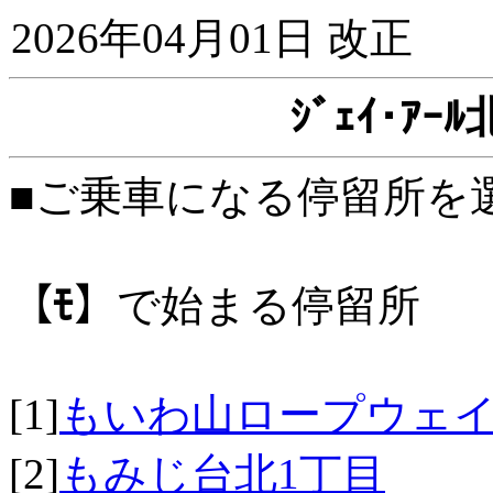
2026年04月01日 改正
ｼﾞｪｲ･ｱ
■ご乗車になる停留所を
【ﾓ】
で始まる停留所
[1]
もいわ山ロープウェ
[2]
もみじ台北1丁目