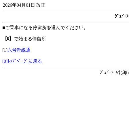
2026年04月01日 改正
ｼﾞｪｲ
■ご乗車になる停留所を選んでください。
【ﾛ】
で始まる停留所
[1]
六号幹線通
[0]ﾄｯﾌﾟﾍﾟｰｼﾞに戻る
ｼﾞｪｲ･ｱｰﾙ北海