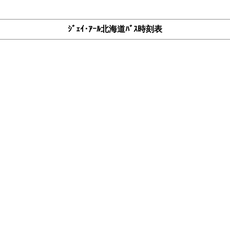
ｼﾞｪｲ･ｱｰﾙ北海道ﾊﾞｽ時刻表