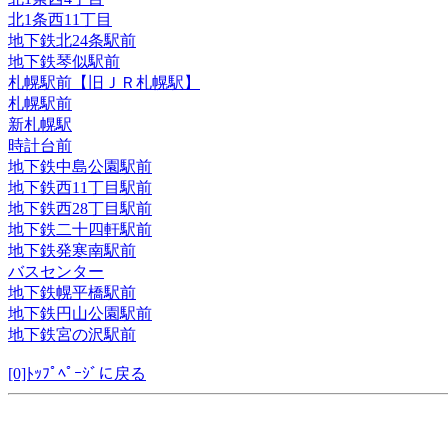
北1条西11丁目
地下鉄北24条駅前
地下鉄琴似駅前
札幌駅前【旧ＪＲ札幌駅】
札幌駅前
新札幌駅
時計台前
地下鉄中島公園駅前
地下鉄西11丁目駅前
地下鉄西28丁目駅前
地下鉄二十四軒駅前
地下鉄発寒南駅前
バスセンター
地下鉄幌平橋駅前
地下鉄円山公園駅前
地下鉄宮の沢駅前
[0]ﾄｯﾌﾟﾍﾟｰｼﾞに戻る