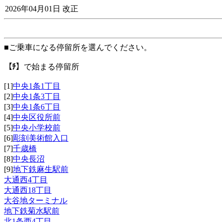
2026年04月01日 改正
■ご乗車になる停留所を選んでください。
【ﾁ】
で始まる停留所
[1]
中央1条1丁目
[2]
中央1条3丁目
[3]
中央1条6丁目
[4]
中央区役所前
[5]
中央小学校前
[6]
彫刻美術館入口
[7]
千歳橋
[8]
中央長沼
[9]
地下鉄麻生駅前
大通西4丁目
大通西18丁目
大谷地ターミナル
地下鉄菊水駅前
北1条西4丁目