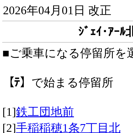
2026年04月01日 改正
ｼﾞｪｲ･ｱ
■ご乗車になる停留所を
【ﾃ】
で始まる停留所
[1]
鉄工団地前
[2]
手稲稲穂1条7丁目北