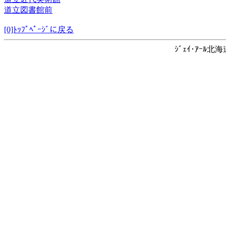
道立図書館前
[0]ﾄｯﾌﾟﾍﾟｰｼﾞに戻る
ｼﾞｪｲ･ｱｰﾙ北海