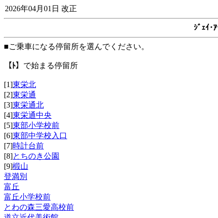
2026年04月01日 改正
ｼﾞｪｲ
■ご乗車になる停留所を選んでください。
【ﾄ】
で始まる停留所
[1]
東栄北
[2]
東栄通
[3]
東栄通北
[4]
東栄通中央
[5]
東部小学校前
[6]
東部中学校入口
[7]
時計台前
[8]
とちのき公園
[9]
椴山
登満別
富丘
富丘小学校前
とわの森三愛高校前
道立近代美術館