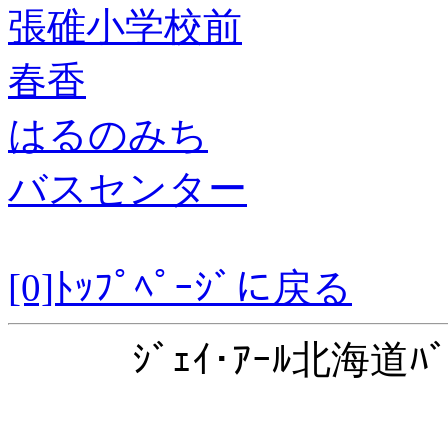
張碓小学校前
春香
はるのみち
バスセンター
[0]ﾄｯﾌﾟﾍﾟｰｼﾞに戻る
ｼﾞｪｲ･ｱｰﾙ北海道ﾊﾞ