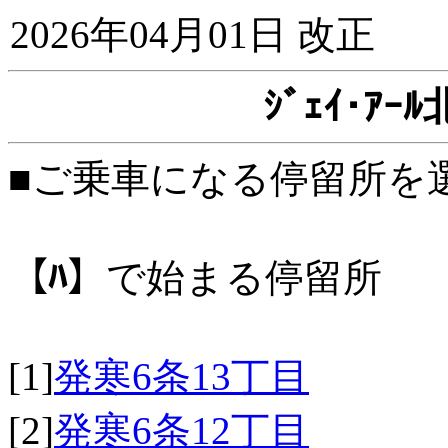
2026年04月01日 改正
ｼﾞｪｲ･ｱ
■ご乗車になる停留所を
【ﾊ】
で始まる停留所
[1]
発寒6条13丁目
[2]
発寒6条12丁目