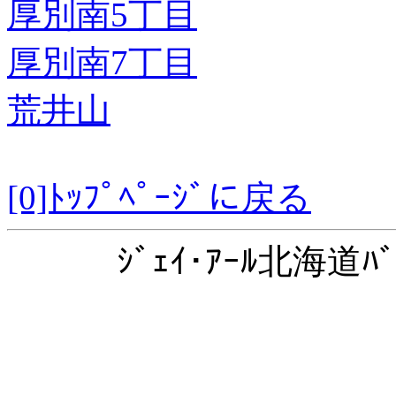
厚別南5丁目
厚別南7丁目
荒井山
[0]ﾄｯﾌﾟﾍﾟｰｼﾞに戻る
ｼﾞｪｲ･ｱｰﾙ北海道ﾊﾞ