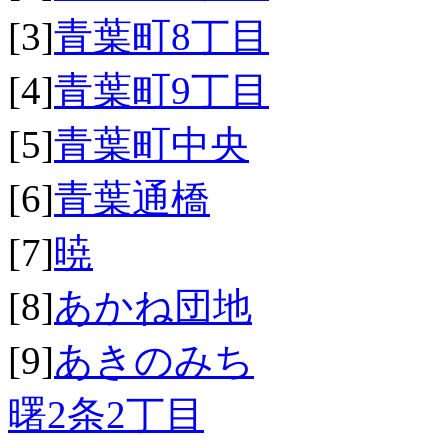
[3]
青葉町8丁目
[4]
青葉町9丁目
[5]
青葉町中央
[6]
青葉通橋
[7]
暁
[8]
あかね団地
[9]
あきのみち
曙2条2丁目