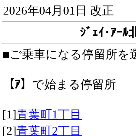
2026年04月01日 改正
ｼﾞｪｲ･ｱ
■ご乗車になる停留所を
【ｱ】
で始まる停留所
[1]
青葉町1丁目
[2]
青葉町2丁目