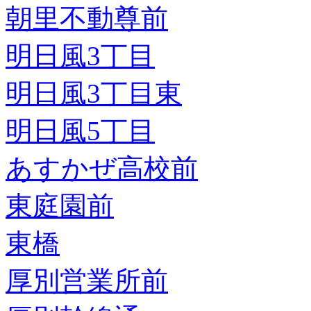
朝里不動尊前
明日風3丁目
明日風3丁目東
明日風5丁目
あすかぜ高校前
東庭園前
東橋
厚別営業所前