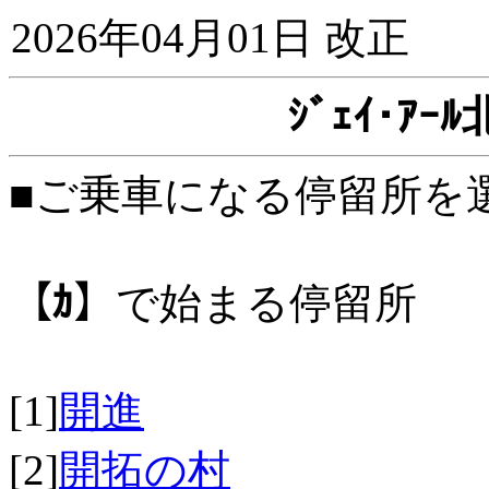
2026年04月01日 改正
ｼﾞｪｲ･ｱ
■ご乗車になる停留所を
【ｶ】
で始まる停留所
[1]
開進
[2]
開拓の村