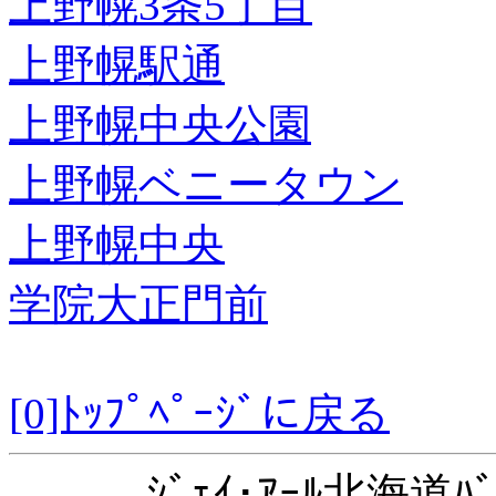
上野幌3条5丁目
上野幌駅通
上野幌中央公園
上野幌ベニータウン
上野幌中央
学院大正門前
[0]ﾄｯﾌﾟﾍﾟｰｼﾞに戻る
ｼﾞｪｲ･ｱｰﾙ北海道ﾊﾞ