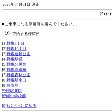
2026年04月01日 改正
ｼﾞｪｲ
■ご乗車になる停留所を選んでください。
【ﾉ】
で始まる停留所
[1]
野幌7丁目
[2]
野幌10丁目
[3]
野幌運動公園
[4]
野幌駅通
[5]
野幌公民館
[6]
野幌跨線橋
[7]
野幌森林公園
[8]
野幌駅南口
[9]
農協前
野幌駅北口
野幌中学校前
[0]ﾄｯﾌﾟﾍﾟｰｼﾞに戻る