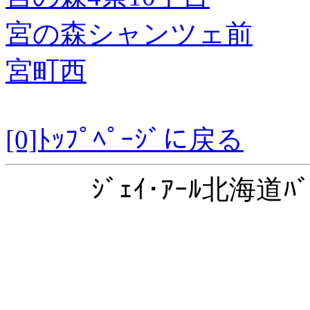
宮の森シャンツェ前
宮町西
[0]ﾄｯﾌﾟﾍﾟｰｼﾞに戻る
ｼﾞｪｲ･ｱｰﾙ北海道ﾊﾞ