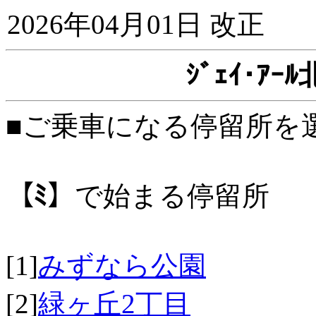
2026年04月01日 改正
ｼﾞｪｲ･ｱ
■ご乗車になる停留所を
【ﾐ】
で始まる停留所
[1]
みずなら公園
[2]
緑ヶ丘2丁目