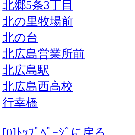
北郷5条3丁目
北の里牧場前
北の台
北広島営業所前
北広島駅
北広島西高校
行幸橋
[0]ﾄｯﾌﾟﾍﾟｰｼﾞに戻る