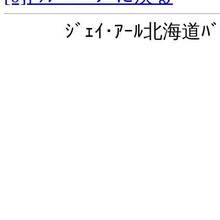
ｼﾞｪｲ･ｱｰﾙ北海道ﾊﾞ