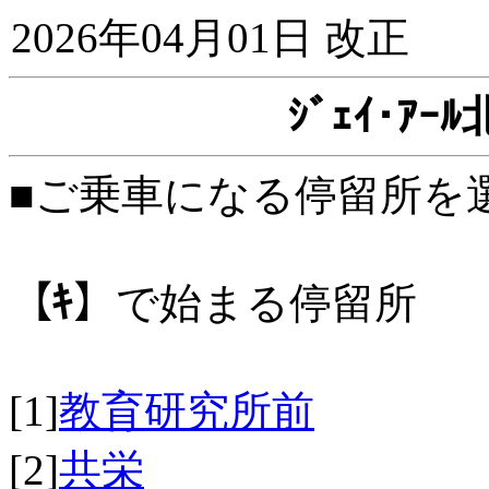
2026年04月01日 改正
ｼﾞｪｲ･ｱ
■ご乗車になる停留所を
【ｷ】
で始まる停留所
[1]
教育研究所前
[2]
共栄