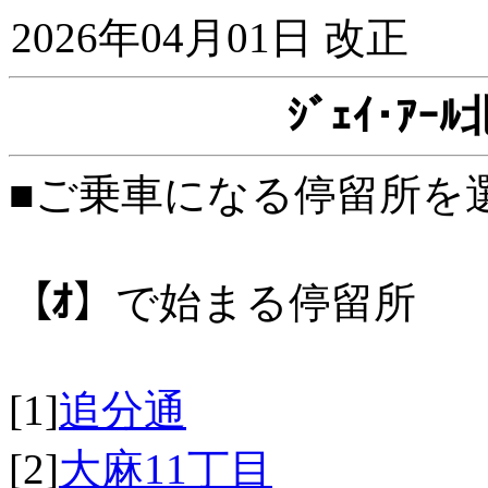
2026年04月01日 改正
ｼﾞｪｲ･ｱ
■ご乗車になる停留所を
【ｵ】
で始まる停留所
[1]
追分通
[2]
大麻11丁目