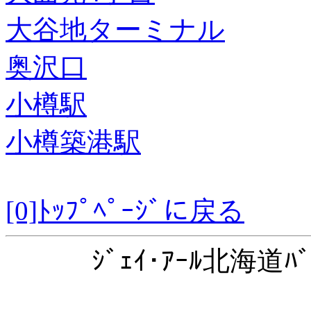
大谷地ターミナル
奥沢口
小樽駅
小樽築港駅
[0]ﾄｯﾌﾟﾍﾟｰｼﾞに戻る
ｼﾞｪｲ･ｱｰﾙ北海道ﾊﾞ