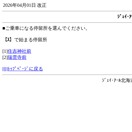
2026年04月01日 改正
ｼﾞｪｲ
■ご乗車になる停留所を選んでください。
【ｽ】
で始まる停留所
[1]
住吉神社前
[2]
瑞雲寺前
[0]ﾄｯﾌﾟﾍﾟｰｼﾞに戻る
ｼﾞｪｲ･ｱｰﾙ北海