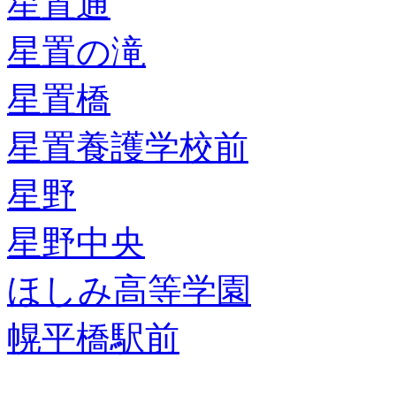
星置通
星置の滝
星置橋
星置養護学校前
星野
星野中央
ほしみ高等学園
幌平橋駅前