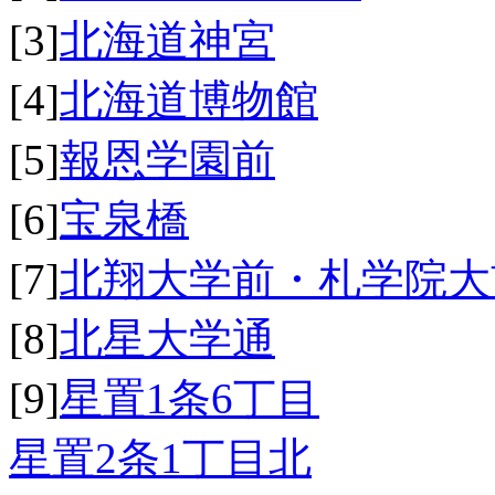
[3]
北海道神宮
[4]
北海道博物館
[5]
報恩学園前
[6]
宝泉橋
[7]
北翔大学前・札学院大
[8]
北星大学通
[9]
星置1条6丁目
星置2条1丁目北