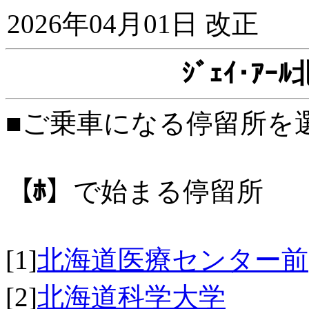
2026年04月01日 改正
ｼﾞｪｲ･ｱ
■ご乗車になる停留所を
【ﾎ】
で始まる停留所
[1]
北海道医療センター前
[2]
北海道科学大学