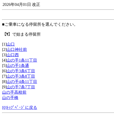
2026年04月01日 改正
■ご乗車になる停留所を選んでください。
【ﾔ】
で始まる停留所
[1]
山口
[2]
山口神社前
[3]
山口西
[4]
山の手1条11丁目
[5]
山の手1条通
[6]
山の手3条6丁目
[7]
山の手3条8丁目
[8]
山の手4条11丁目
[9]
山の手7条7丁目
山の手高校前
山の手橋
[0]ﾄｯﾌﾟﾍﾟｰｼﾞに戻る