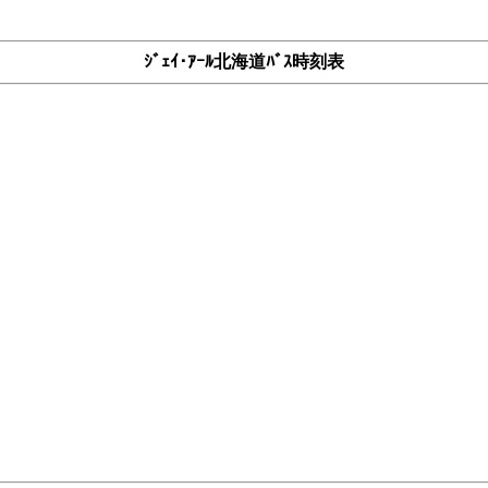
ｼﾞｪｲ･ｱｰﾙ北海道ﾊﾞｽ時刻表