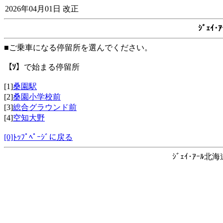
2026年04月01日 改正
ｼﾞｪｲ
■ご乗車になる停留所を選んでください。
【ｿ】
で始まる停留所
[1]
桑園駅
[2]
桑園小学校前
[3]
総合グラウンド前
[4]
空知大野
[0]ﾄｯﾌﾟﾍﾟｰｼﾞに戻る
ｼﾞｪｲ･ｱｰﾙ北海