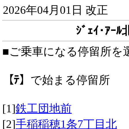
2026年04月01日 改正
ｼﾞｪｲ･ｱ
■ご乗車になる停留所を
【ﾃ】
で始まる停留所
[1]
鉄工団地前
[2]
手稲稲穂1条7丁目北