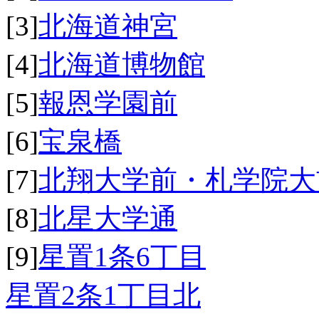
[3]
北海道神宮
[4]
北海道博物館
[5]
報恩学園前
[6]
宝泉橋
[7]
北翔大学前・札学院大
[8]
北星大学通
[9]
星置1条6丁目
星置2条1丁目北