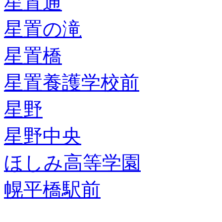
星置通
星置の滝
星置橋
星置養護学校前
星野
星野中央
ほしみ高等学園
幌平橋駅前