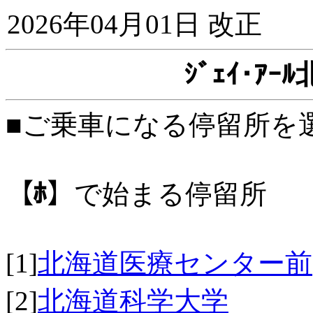
2026年04月01日 改正
ｼﾞｪｲ･ｱ
■ご乗車になる停留所を
【ﾎ】
で始まる停留所
[1]
北海道医療センター前
[2]
北海道科学大学