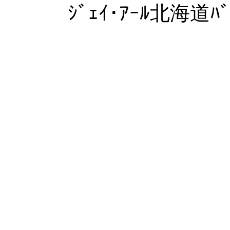
ｼﾞｪｲ･ｱｰﾙ北海道ﾊﾞ