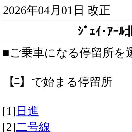
2026年04月01日 改正
ｼﾞｪｲ･ｱ
■ご乗車になる停留所を
【ﾆ】
で始まる停留所
[1]
日進
[2]
二号線