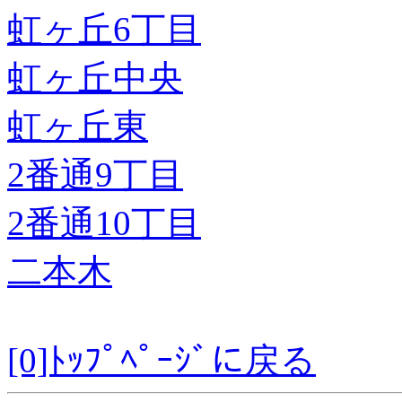
虹ヶ丘6丁目
虹ヶ丘中央
虹ヶ丘東
2番通9丁目
2番通10丁目
二本木
[0]ﾄｯﾌﾟﾍﾟｰｼﾞに戻る