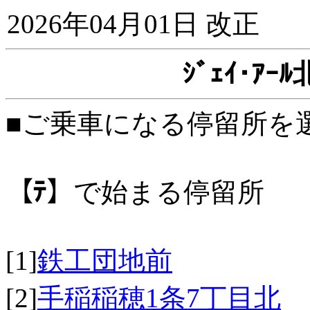
2026年04月01日 改正
ｼﾞｪｲ･ｱ
■ご乗車になる停留所を
【ﾃ】
で始まる停留所
[1]
鉄工団地前
[2]
手稲稲穂1条7丁目北