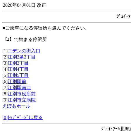
2026年04月01日 改正
ｼﾞｪｲ
■ご乗車になる停留所を選んでください。
【ｴ】
で始まる停留所
[1]
エデンの街入口
[2]
江別2条2丁目
[3]
江別3丁目
[4]
江別4丁目
[5]
江別5丁目
[6]
江別駅前
[7]
江別駅南口
[8]
江別市役所前
[9]
江別市立病院
えぽあホール
[0]ﾄｯﾌﾟﾍﾟｰｼﾞに戻る
ｼﾞｪｲ･ｱｰﾙ北海