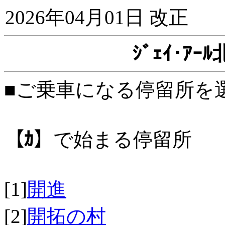
2026年04月01日 改正
ｼﾞｪｲ･ｱ
■ご乗車になる停留所を
【ｶ】
で始まる停留所
[1]
開進
[2]
開拓の村