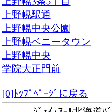
上野幌3条5丁目
上野幌駅通
上野幌中央公園
上野幌ベニータウン
上野幌中央
学院大正門前
[0]ﾄｯﾌﾟﾍﾟｰｼﾞに戻る
ｼﾞｪｲ･ｱｰﾙ北海道ﾊﾞ