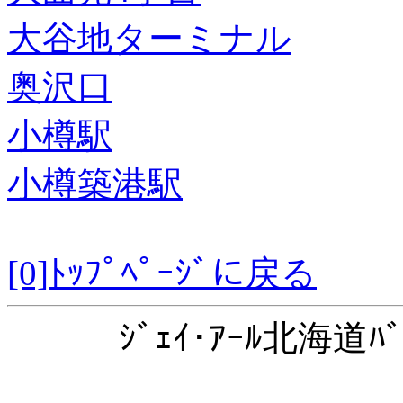
大谷地ターミナル
奥沢口
小樽駅
小樽築港駅
[0]ﾄｯﾌﾟﾍﾟｰｼﾞに戻る
ｼﾞｪｲ･ｱｰﾙ北海道ﾊﾞ