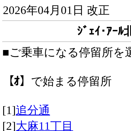
2026年04月01日 改正
ｼﾞｪｲ･ｱ
■ご乗車になる停留所を
【ｵ】
で始まる停留所
[1]
追分通
[2]
大麻11丁目