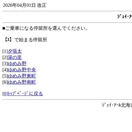
2026年04月01日 改正
ｼﾞｪｲ
■ご乗車になる停留所を選んでください。
【ﾕ】
で始まる停留所
[1]
夕張太
[2]
湯の里
[3]
ゆめみ野
[4]
ゆめみ野中央
[5]
ゆめみ野東町
[6]
ゆめみ野南町
[0]ﾄｯﾌﾟﾍﾟｰｼﾞに戻る
ｼﾞｪｲ･ｱｰﾙ北海