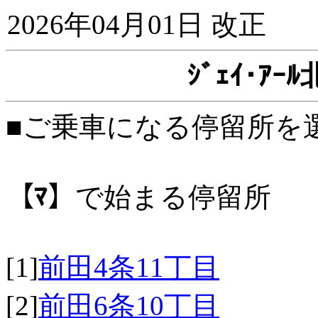
2026年04月01日 改正
ｼﾞｪｲ･ｱ
■ご乗車になる停留所を
【ﾏ】
で始まる停留所
[1]
前田4条11丁目
[2]
前田6条10丁目