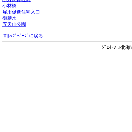
小林橋
雇用促進住宅入口
御膳水
五天山公園
[0]ﾄｯﾌﾟﾍﾟｰｼﾞに戻る
ｼﾞｪｲ･ｱｰﾙ北海