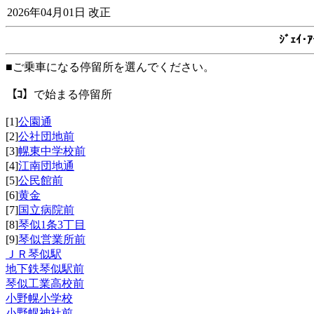
2026年04月01日 改正
ｼﾞｪｲ
■ご乗車になる停留所を選んでください。
【ｺ】
で始まる停留所
[1]
公園通
[2]
公社団地前
[3]
幌東中学校前
[4]
江南団地通
[5]
公民館前
[6]
黄金
[7]
国立病院前
[8]
琴似1条3丁目
[9]
琴似営業所前
ＪＲ琴似駅
地下鉄琴似駅前
琴似工業高校前
小野幌小学校
小野幌神社前