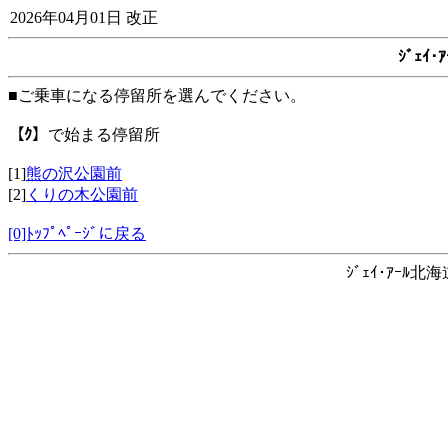
2026年04月01日 改正
ｼﾞｪｲ
■ご乗車になる停留所を選んでください。
【ｸ】
で始まる停留所
[1]
熊の沢公園前
[2]
くりの木公園前
[0]ﾄｯﾌﾟﾍﾟｰｼﾞに戻る
ｼﾞｪｲ･ｱｰﾙ北海