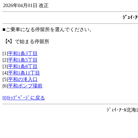
2026年04月01日 改正
ｼﾞｪｲ
■ご乗車になる停留所を選んでください。
【ﾍ】
で始まる停留所
[1]
平和1条3丁目
[2]
平和1条5丁目
[3]
平和1条8丁目
[4]
平和1条11丁目
[5]
平和の滝入口
[6]
平和ポンプ場前
[0]ﾄｯﾌﾟﾍﾟｰｼﾞに戻る
ｼﾞｪｲ･ｱｰﾙ北海