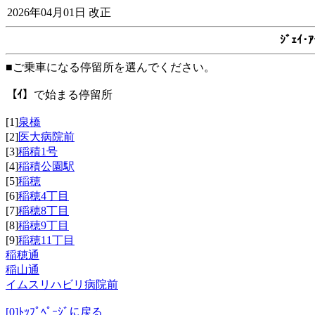
2026年04月01日 改正
ｼﾞｪｲ
■ご乗車になる停留所を選んでください。
【ｲ】
で始まる停留所
[1]
泉橋
[2]
医大病院前
[3]
稲積1号
[4]
稲積公園駅
[5]
稲穂
[6]
稲穂4丁目
[7]
稲穂8丁目
[8]
稲穂9丁目
[9]
稲穂11丁目
稲穂通
稲山通
イムスリハビリ病院前
[0]ﾄｯﾌﾟﾍﾟｰｼﾞに戻る