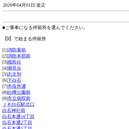
2026年04月01日 改正
■ご乗車になる停留所を選んでください。
【ｼ】
で始まる停留所
[1]
消防署前
[2]
消防本部前
[3]
殖民社
[4]
潮見台
[5]
志文別
[6]
下白石
[7]
市役所通
[8]
白樺公園前
[9]
市立病院前
ＪＲ白石駅北口
白石神社前
白石本通10丁目
白石本通2丁目
白石本通5丁目