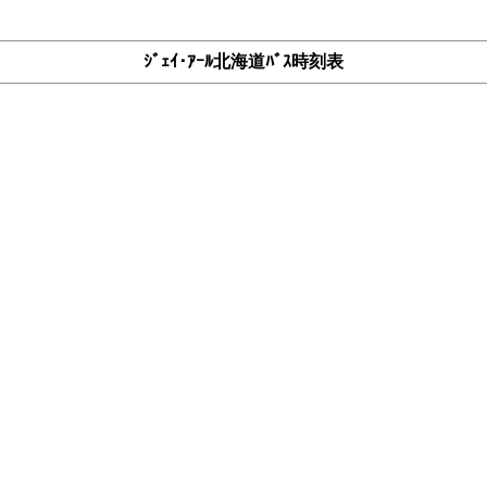
ｼﾞｪｲ･ｱｰﾙ北海道ﾊﾞｽ時刻表