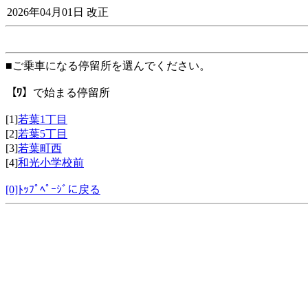
2026年04月01日 改正
■ご乗車になる停留所を選んでください。
【ﾜ】
で始まる停留所
[1]
若葉1丁目
[2]
若葉5丁目
[3]
若葉町西
[4]
和光小学校前
[0]ﾄｯﾌﾟﾍﾟｰｼﾞに戻る