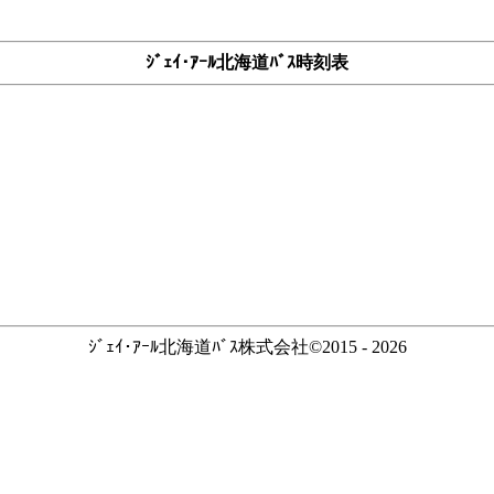
ｼﾞｪｲ･ｱｰﾙ北海道ﾊﾞｽ時刻表
ｼﾞｪｲ･ｱｰﾙ北海道ﾊﾞｽ株式会社©2015 - 2026