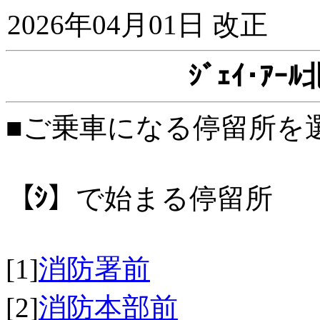
2026年04月01日 改正
ｼﾞｪｲ･ｱ
■ご乗車になる停留所を
【ｼ】
で始まる停留所
[1]
消防署前
[2]
消防本部前