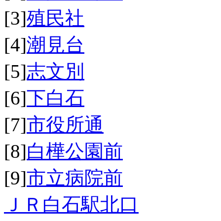
[3]
殖民社
[4]
潮見台
[5]
志文別
[6]
下白石
[7]
市役所通
[8]
白樺公園前
[9]
市立病院前
ＪＲ白石駅北口