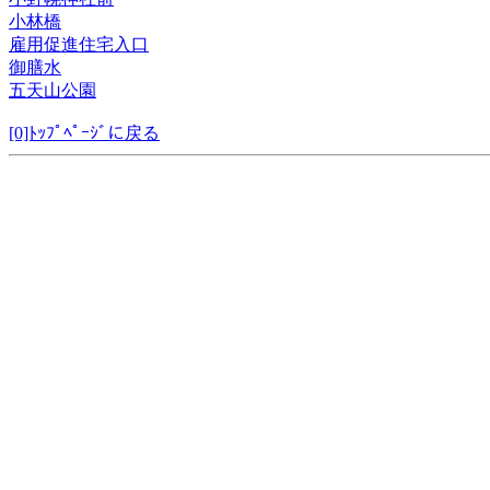
小林橋
雇用促進住宅入口
御膳水
五天山公園
[0]ﾄｯﾌﾟﾍﾟｰｼﾞに戻る