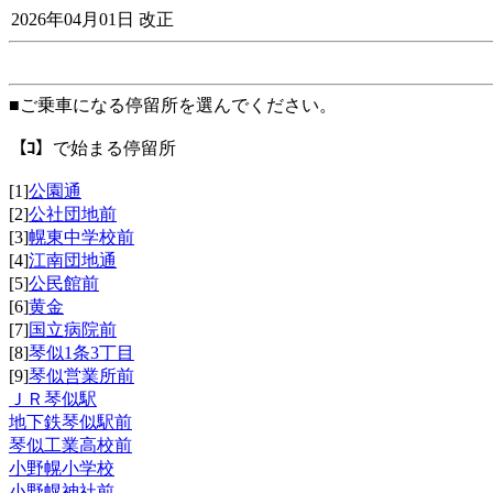
2026年04月01日 改正
■ご乗車になる停留所を選んでください。
【ｺ】
で始まる停留所
[1]
公園通
[2]
公社団地前
[3]
幌東中学校前
[4]
江南団地通
[5]
公民館前
[6]
黄金
[7]
国立病院前
[8]
琴似1条3丁目
[9]
琴似営業所前
ＪＲ琴似駅
地下鉄琴似駅前
琴似工業高校前
小野幌小学校
小野幌神社前