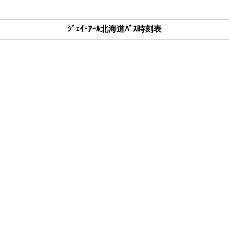
ｼﾞｪｲ･ｱｰﾙ北海道ﾊﾞｽ時刻表