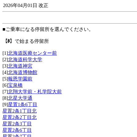
2026年04月01日 改正
■ご乗車になる停留所を選んでください。
【ﾎ】
で始まる停留所
[1]
北海道医療センター前
[2]
北海道科学大学
[3]
北海道神宮
[4]
北海道博物館
[5]
報恩学園前
[6]
宝泉橋
[7]
北翔大学前・札学院大前
[8]
北星大学通
[9]
星置1条6丁目
星置2条1丁目北
星置2条2丁目北
星置2条3丁目
星置2条6丁目
星置2条7丁目