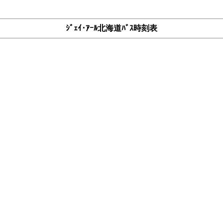
ｼﾞｪｲ･ｱｰﾙ北海道ﾊﾞｽ時刻表