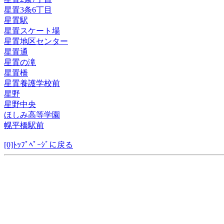
星置3条6丁目
星置駅
星置スケート場
星置地区センター
星置通
星置の滝
星置橋
星置養護学校前
星野
星野中央
ほしみ高等学園
幌平橋駅前
[0]ﾄｯﾌﾟﾍﾟｰｼﾞに戻る