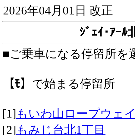
2026年04月01日 改正
ｼﾞｪｲ･ｱ
■ご乗車になる停留所を
【ﾓ】
で始まる停留所
[1]
もいわ山ロープウェ
[2]
もみじ台北1丁目