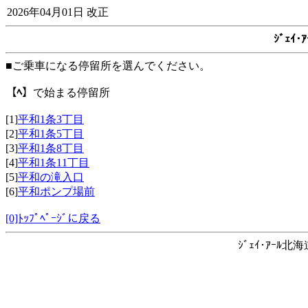
2026年04月01日 改正
ｼﾞｪｲ
■ご乗車になる停留所を選んでください。
【ﾍ】
で始まる停留所
[1]
平和1条3丁目
[2]
平和1条5丁目
[3]
平和1条8丁目
[4]
平和1条11丁目
[5]
平和の滝入口
[6]
平和ポンプ場前
[0]ﾄｯﾌﾟﾍﾟｰｼﾞに戻る
ｼﾞｪｲ･ｱｰﾙ北海