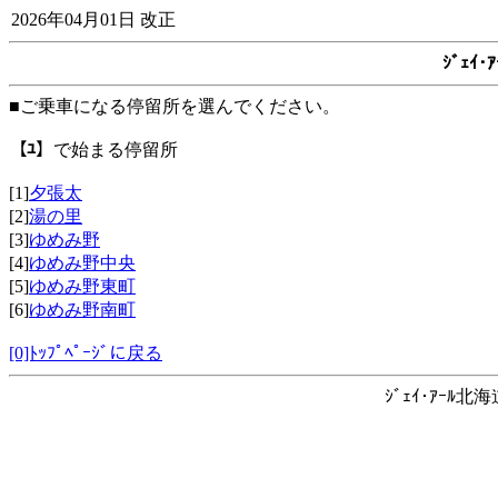
2026年04月01日 改正
ｼﾞｪｲ
■ご乗車になる停留所を選んでください。
【ﾕ】
で始まる停留所
[1]
夕張太
[2]
湯の里
[3]
ゆめみ野
[4]
ゆめみ野中央
[5]
ゆめみ野東町
[6]
ゆめみ野南町
[0]ﾄｯﾌﾟﾍﾟｰｼﾞに戻る
ｼﾞｪｲ･ｱｰﾙ北海