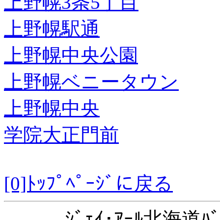
上野幌3条5丁目
上野幌駅通
上野幌中央公園
上野幌ベニータウン
上野幌中央
学院大正門前
[0]ﾄｯﾌﾟﾍﾟｰｼﾞに戻る
ｼﾞｪｲ･ｱｰﾙ北海道ﾊﾞ