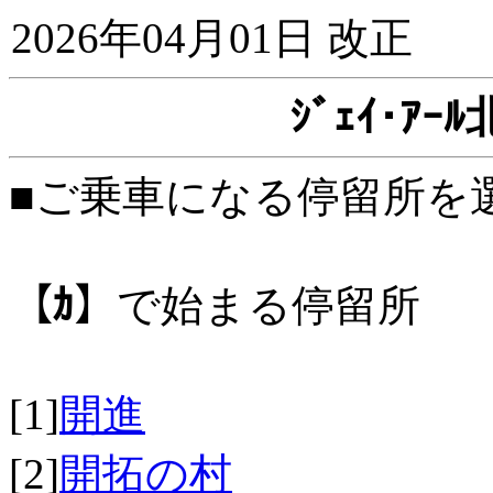
2026年04月01日 改正
ｼﾞｪｲ･ｱ
■ご乗車になる停留所を
【ｶ】
で始まる停留所
[1]
開進
[2]
開拓の村