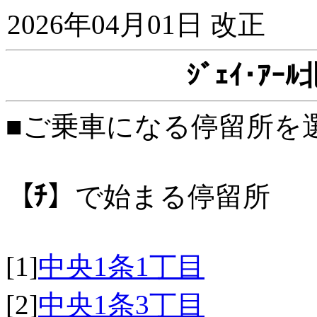
2026年04月01日 改正
ｼﾞｪｲ･ｱ
■ご乗車になる停留所を
【ﾁ】
で始まる停留所
[1]
中央1条1丁目
[2]
中央1条3丁目