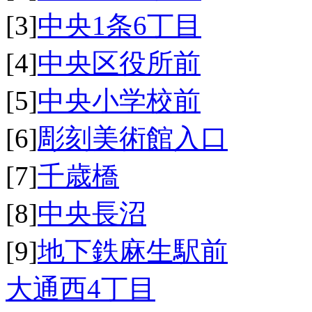
[3]
中央1条6丁目
[4]
中央区役所前
[5]
中央小学校前
[6]
彫刻美術館入口
[7]
千歳橋
[8]
中央長沼
[9]
地下鉄麻生駅前
大通西4丁目