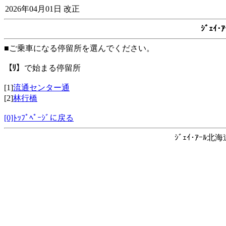
2026年04月01日 改正
ｼﾞｪｲ
■ご乗車になる停留所を選んでください。
【ﾘ】
で始まる停留所
[1]
流通センター通
[2]
林行橋
[0]ﾄｯﾌﾟﾍﾟｰｼﾞに戻る
ｼﾞｪｲ･ｱｰﾙ北海