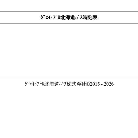
ｼﾞｪｲ･ｱｰﾙ北海道ﾊﾞｽ時刻表
ｼﾞｪｲ･ｱｰﾙ北海道ﾊﾞｽ株式会社©2015 - 2026