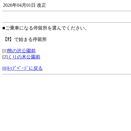
2026年04月01日 改正
■ご乗車になる停留所を選んでください。
【ｸ】
で始まる停留所
[1]
熊の沢公園前
[2]
くりの木公園前
[0]ﾄｯﾌﾟﾍﾟｰｼﾞに戻る